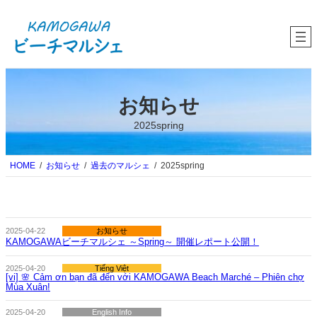
内
容
を
ス
キ
ッ
プ
お知らせ
2025spring
HOME
お知らせ
過去のマルシェ
2025spring
お知らせ
2025-04-22
KAMOGAWAビーチマルシェ ～Spring～ 開催レポート公開！
2025-04-20
Tiếng Việt
[vi] 🌸 Cảm ơn bạn đã đến với KAMOGAWA Beach Marché – Phiên chợ
Mùa Xuân!
2025-04-20
English Info