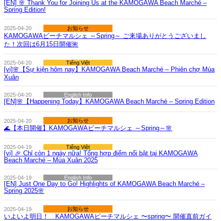
[EN] 🌸 Thank You for Joining Us at the KAMOGAWA Beach Marché –
Spring Edition!
お知らせ
2025-04-20
KAMOGAWAビーチマルシェ ～Spring～ ご来場ありがとうございまし
た！次回は6月15日開催🌺
2025-04-20
Tiếng Việt
[vi]🌸【Sự kiện hôm nay】KAMOGAWA Beach Marché – Phiên chợ Mùa
Xuân
2025-04-20
English Info
[EN]🌸【Happening Today】KAMOGAWA Beach Marché – Spring Edition
お知らせ
2025-04-20
🌊【本日開催】KAMOGAWAビーチマルシェ ～Spring～🌸
2025-04-19
Tiếng Việt
[vi] 🎉 Chỉ còn 1 ngày nữa! Tổng hợp điểm nổi bật tại KAMOGAWA
Beach Marché – Mùa Xuân 2025
2025-04-19
English Info
[EN] Just One Day to Go! Highlights of KAMOGAWA Beach Marché –
Spring 2025🌸
お知らせ
2025-04-19
いよいよ明日！ KAMOGAWAビーチマルシェ 〜spring〜 開催直前ガイ