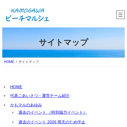
内
容
を
ス
キ
ッ
プ
サイトマップ
HOME
サイトマップ
HOME
代表ごあいさつ・運営チーム紹介
かもマルのあゆみ
過去のイベント （特別協力イベント）
過去のイベント 2026 雨天のため中止