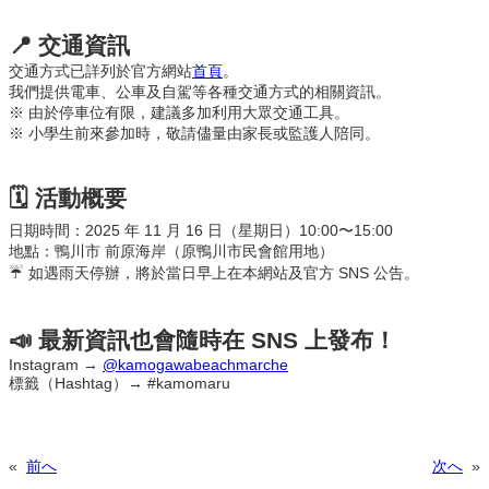
📍 交通資訊
交通方式已詳列於官方網站
首頁
。
我們提供電車、公車及自駕等各種交通方式的相關資訊。
※ 由於停車位有限，建議多加利用大眾交通工具。
※ 小學生前來參加時，敬請儘量由家長或監護人陪同。
🗓 活動概要
日期時間：2025 年 11 月 16 日（星期日）10:00〜15:00
地點：鴨川市 前原海岸（原鴨川市民會館用地）
☔️ 如遇雨天停辦，將於當日早上在本網站及官方 SNS 公告。
📣 最新資訊也會隨時在 SNS 上發布！
Instagram →
@kamogawabeachmarche
標籤（Hashtag）→ #kamomaru
«
前へ
次へ
»