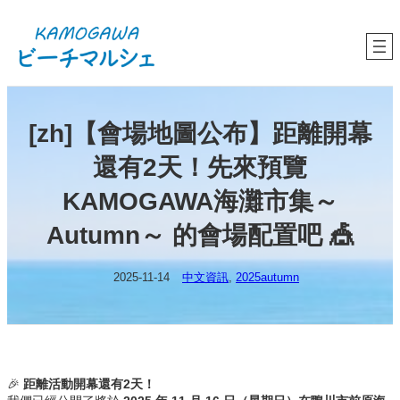
内
容
を
ス
キ
ッ
プ
[zh]【會場地圖公布】距離開幕
還有2天！先來預覽
KAMOGAWA海灘市集～
Autumn～ 的會場配置吧 🎪
2025-11-14
中文資訊
, 
2025autumn
🎉
距離活動開幕還有2天！