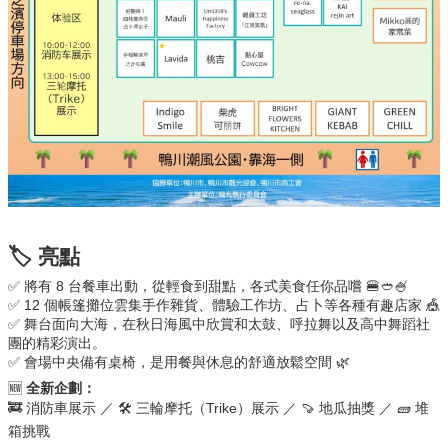
🏷 亮點
✅ 將有 8 台餐車出動，從輕食到甜點，各式美食任你品嚐 🍔🥙🍧
✅ 12 個帳篷攤位雲集手作雜貨、體驗工作坊、占卜等各種有趣店家 🎪
✅ 舞台面向大海，在秋日海風中欣賞和太鼓、呼拉舞以及高中舞蹈社
團的精彩演出。
✅ 會場中央備有桌椅，是用餐與休息的舒適放鬆空間 🌿
🆕
全新企劃：
🚒 消防車展示 ／ 🛠️ 三輪摩托（Trike）展示 ／ 🍠 地瓜抽獎 ／ 🧱 堆
箱挑戰